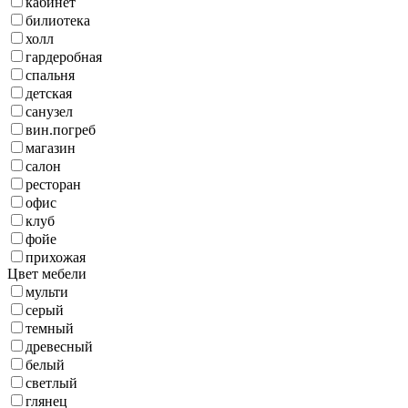
кабинет
билиотека
холл
гардеробная
спальня
детская
санузел
вин.погреб
магазин
салон
ресторан
офис
клуб
фойе
прихожая
Цвет мебели
мульти
серый
темный
древесный
белый
светлый
глянец