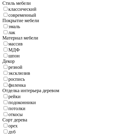
Стиль мебели
классический
современный
Покрытие мебели
эмаль
лак
Материал мебели
массив
МДФ
шпон
Декор
резной
эксклюзив
роспись
филенка
Отделка интерьера деревом
рейки
подоконники
потолки
откосы
Сорт дерева
орех
дуб