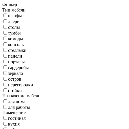
Фильтр
Тип мебели
шкафы
двери
столы
тумбы
комоды
консоль
стеллажи
панели
порталы
гардеробы
зеркало
остров
перегородки
стойки
Назначение мебели
для дома
для работы
Помещение
гостиная
кухня