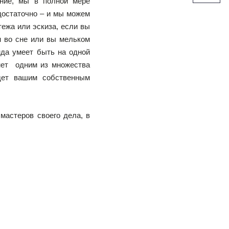
ание, мы в полной мере
достаточно – и мы можем
тежа или эскиза, если вы
м во сне или вы мельком
да умеет быть на одной
анет одним из множества
дет вашим собственным
мастеров своего дела, в